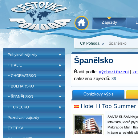
Zájezdy
L
CK Pohoda
Španělsko
Pobytové zájezdy
Španělsko
+ ITÁLIE
Řadit podle:
výchozí řazení
|
z
+ CHORVATSKO
nalezeno zájezdů:
36
+ BULHARSKO
Obrázkový výpis
+ ŠPANĚLSKO
Hotel H Top Summer 
+ TURECKO
SANTA SUSANNA je 
Poznávací zájezdy
letovisko, které ply
Malgrat de Mar. Hla
EXOTIKA
krásné a rozlehlé pl
až 5 km a mají pozvo