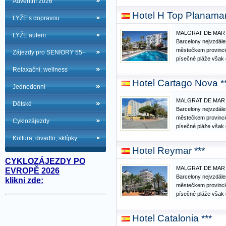
Adventní 2026
písek a jsou velmi d
Hotel H Top Planamar
můžete vyzkoušet
LYŽE s dopravou
MALGRAT DE MAR je
LYŽE autem
Barcelony nejvzdále
městečkem provincie
Zájezdy pro SENIORY 55+
písečné pláže však o
začaly přitahovat tu
Relaxační, wellness
několika let změnil 
Hotel Cartago Nova *
stvořené především
Jednodenní
MALGRAT DE MAR je
Dětské
Barcelony nejvzdále
městečkem provincie
Cyklozájezdy
písečné pláže však o
začaly přitahovat tu
Kultura, divadlo, sklípky
několika let změnil 
Hotel Reymar ***
stvořené především
CYKLOZÁJEZDY PO
MALGRAT DE MAR je
EVROPĚ 2026
Barcelony nejvzdále
klikni zde:
městečkem provincie
písečné pláže však o
začaly přitahovat tu
několika let změnil 
Hotel Catalonia ***
stvořené především