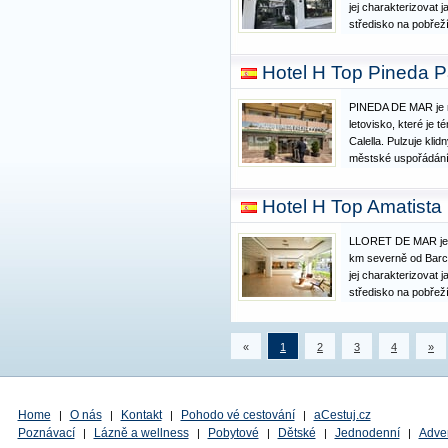
jej charakterizovat 
středisko na pobřež
se svou více než tisí
nejstarší katalánsk
Hotel H Top Pineda Pa
hlavní třída…
PINEDA DE MAR je m
letovisko, které je 
Calella. Pulzuje kl
městské uspořádání 
nechat unést atmos
kavárně nebo se pot
Hotel H Top Amatista 
katalánských obcho
LLORET DE MAR je l
km severně od Barc
jej charakterizovat 
středisko na pobřež
se svou více než tisí
nejstarší katalánsk
hlavní třída…
«
1
2
3
4
»
Home
O nás
Kontakt
Pohodo vé cestování
aCestuj.cz
|
|
|
|
Poznávací
Lázně a wellness
Pobytové
Dětské
Jednodenní
Adve
|
|
|
|
|