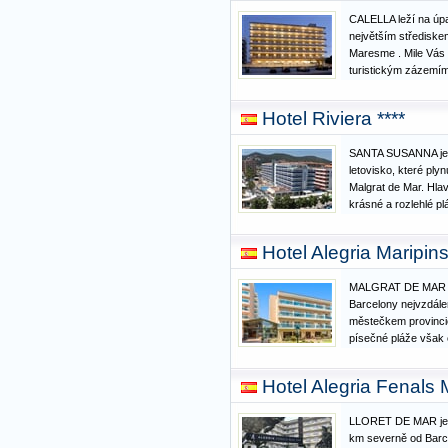
CALELLA leží na úpa
největším střediske
Maresme . Mile Vás 
turistickým zázemím
půvabným historický
desíky restaurací, 
Hotel Riviera ****
obchodů. Zvláštní k
SANTA SUSANNA je 
letovisko, které ply
Malgrat de Mar. Hla
krásné a rozlehlé pl
až 5 km a mají pozvo
písek a jsou velmi d
Hotel Alegria Maripins
můžete vyzkoušet
MALGRAT DE MAR je
Barcelony nejvzdále
městečkem provincie
písečné pláže však o
začaly přitahovat tu
několika let změnil 
Hotel Alegria Fenals 
stvořené především
LLORET DE MAR je l
km severně od Barc