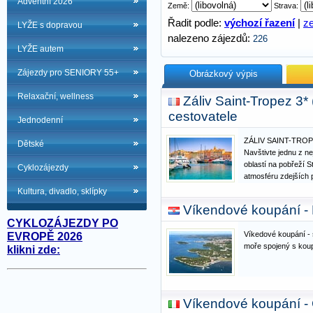
Adventní 2026
Země:
Strava:
Řadit podle:
výchozí řazení
|
z
LYŽE s dopravou
nalezeno zájezdů:
226
LYŽE autem
Zájezdy pro SENIORY 55+
Obrázkový výpis
Relaxační, wellness
Záliv Saint-Tropez 3*
cestovatele
Jednodenní
ZÁLIV SAINT-TRO
Dětské
Navštivte jednu z n
oblastí na pobřeží 
Cyklozájezdy
atmosféru zdejších p
oblíbili slavné osobn
Kultura, divadlo, sklípky
nebo Leonardo Di Ca
Víkendové koupání 
Diana ... Toto míst
CYKLOZÁJEZDY PO
Víkedové koupání - 
EVROPĚ 2026
moře spojený s kou
klikni zde:
Víkendové koupání 