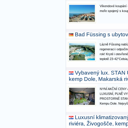
Víkendové koupání 
moře spojený s kou
Bad Füssing s ubyto
Lázně Fűssing nabí
regeneraci i odpoči
rok! Kryté i otevřen
teplotě 23-42°Celsia
masáže, inhalační p
sauny za příplatek 
Vybavený lux. STA
místnosti. Léčebná
kemp Dole, Makarská ri
NYNÍ AKČNÍ CENY 
LUXUSNÍ, PLNĚ V
PROSTORNÉ STANY
Kempu Dole. Nejvyšš
pohodlných lůžek s 
hygienickými chrá
Luxusní klimatizova
KOUSEK OD PLÁŽE 40
riviéra, Živogošče, ke
našich stanů v ke