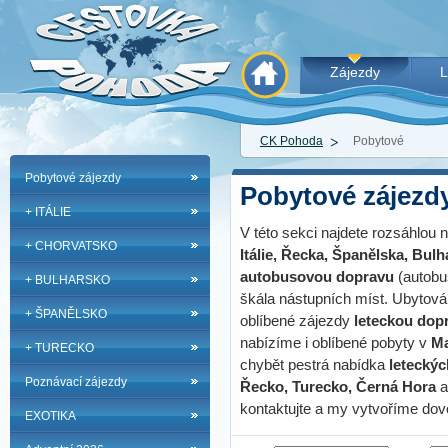
Zájezdy
L
CK Pohoda
Pobytové
Pobytové zájezdy
Pobytové zájezd
+ ITÁLIE
V této sekci najdete rozsáhlou
+ CHORVATSKO
Itálie, Řecka, Španělska, Bul
autobusovou dopravu
(autobus
+ BULHARSKO
škála nástupních míst. Ubytová
+ ŠPANĚLSKO
oblíbené zájezdy
leteckou dop
nabízíme i oblíbené pobyty v
Ma
+ TURECKO
chybět pestrá nabídka
letecký
Poznávací zájezdy
Řecko, Turecko, Černá Hora
a
kontaktujte a my vytvoříme dov
EXOTIKA