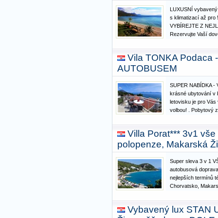
LUXUSNÍ vybaven
s klimatizací až pr
VYBÍREJTE Z NEJL
Rezervujte Vaší dov
karavanu v akci!!
DOPRAVY JEN 1990 K
Vila TONKA Podaca -
Makarská Riviéra l
AUTOBUSEM
autobusem -…
SUPER NABÍDKA - Vi
krásné ubytování v b
letovisku je pro Vás
volbou! . Pobytový 
TONKA přímo u moře
oblíbeném letovis
Villa Porat*** 3v1 vš
SLEVY PRO DĚTI 
polopenze, Makarská Ž
Super sleva 3 v 1 
autobusová doprava 
nejlepších termínů 
Chorvatsko, Makarsk
Villa Porat***! NYN
FIRST MINUTE nabíd
Vybavený lux STAN U
PROSTORNÉ KOMF