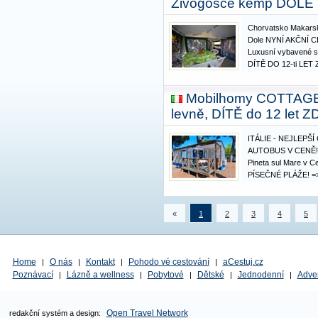
Živogošče kemp DOLE
Chorvatsko Makarsk
Dole NYNÍ AKČNÍ 
Luxusní vybavené s
DÍTĚ DO 12-ti LE
NOVÉ, PROSTORNÉ 
Kempu Dole. Nejvyšš
Mobilhomy COTTAGE 
pohodlných lůžek s
levně, DÍTĚ do 12 let
ITÁLIE - NEJLEPŠ
AUTOBUS V CENĚ!!!
Pineta sul Mare v 
PÍSEČNÉ PLÁŽE! => 
z nejlepších termínů
ubytování v PLNĚ 
domech až pro 6 o
«
1
2
3
4
5
LOŽNICE…
Home
O nás
Kontakt
Pohodo vé cestování
aCestuj.cz
|
|
|
|
Poznávací
Lázně a wellness
Pobytové
Dětské
Jednodenní
Adve
|
|
|
|
|
Open Travel Network
redakční systém a design: