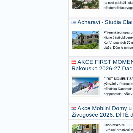
na celé pobřeží i ok
středomořskou vege
pěší zóně letoviska 
ve vzdálenosti 150 
Acharavi - Studia Clai
přátelskou rodinno
Příjemná jednopatrov
klidné části oblíben
Korfu) pouhých 70 m
pláže. Dům je umís
oplocené zahradě. V
spousta obchůdků, t
AKCE FIRST MOMEN
řeckou kuchyni,…
Rakousko 2026-27 Dach
FIRST MOMENT ZA
lyžování v Rakousku
středisku Dachstein
Krippenstein - vše v
hotel, wellness, pol
pobytové taxy . 
Akce Mobilní Domy u
DOPRAVA Jen 360 
Živogošče 2026, DÍTĚ 
Chorvatsko NEJLE
- krásné prostřed