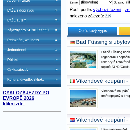
Adventní 2026
Země:
Strava:
Řadit podle:
výchozí řazení
|
z
LYŽE s dopravou
nalezeno zájezdů:
219
LYŽE autem
Zájezdy pro SENIORY 55+
Obrázkový výpis
Relaxační, wellness
Bad Füssing s ubyto
Jednodenní
Lázně Fűssing nabí
regeneraci i odpoči
Dětské
rok! Kryté i otevřen
teplotě 23-42°Celsia
Cyklozájezdy
masáže, inhalační p
sauny za příplatek 
Kultura, divadlo, sklípky
Víkendové koupání 
místnosti. Léčebná
Víkendové koupání 
CYKLOZÁJEZDY PO
moře spojený s kou
EVROPĚ 2026
klikni zde:
Víkendové koupání 
Víkedové koupání - 