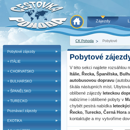
Zájezdy
L
CK Pohoda
Pobytové
Pobytové zájezdy
Pobytové zájezd
+ ITÁLIE
V této sekci najdete rozsáhlou
+ CHORVATSKO
Itálie, Řecka, Španělska, Bul
autobusovou dopravu
(autobus
+ BULHARSKO
škála nástupních míst. Ubytová
+ ŠPANĚLSKO
oblíbené zájezdy
leteckou dop
nabízíme i oblíbené pobyty v
Ma
+ TURECKO
chybět pestrá nabídka
letecký
Poznávací zájezdy
Řecko, Turecko, Černá Hora
a
kontaktujte a my vytvoříme dov
EXOTIKA