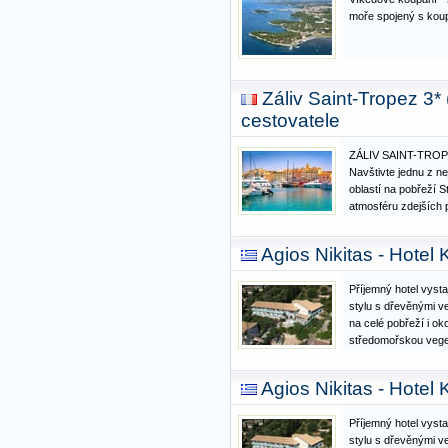
moře spojený s kou
Záliv Saint-Tropez 3*
cestovatele
ZÁLIV SAINT-TRO
Navštivte jednu z n
oblastí na pobřeží 
atmosféru zdejších p
oblíbili slavné osobn
nebo Leonardo Di Ca
Agios Nikitas - Hotel
Diana ... Toto míst
Příjemný hotel vyst
stylu s dřevěnými v
na celé pobřeží i ok
středomořskou vege
pěší zóně letoviska 
ve vzdálenosti 150 
Agios Nikitas - Hotel
přátelskou rodinno
Příjemný hotel vyst
stylu s dřevěnými v