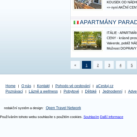
KOUSEK OD NÁDH
=> nyní AKČNÍ CENY 
termínů !! Makarská
VYBAVENÝCH mobilní
APARTMÁNY PARADOR,
2 SAMOSTATNÉ LOŽ
ITÁLIE - APARTMÁ
CENY - krásné prost
Valverde, poblíž 
Možnost DOPRAVY
zvýhodněnou cenu
Parador je česko-ita
Cesenatico. Má klim
«
1
2
3
4
5
apartmány,…
Home
O nás
Kontakt
Pohodo vé cestování
aCestuj.cz
|
|
|
|
Poznávací
Lázně a wellness
Pobytové
Dětské
Jednodenní
Adve
|
|
|
|
|
Open Travel Network
redakční systém a design:
Používáním tohoto webu souhlasíte s použitím cookies.
Souhlasím
Další informace