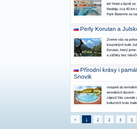
let! Hotel a lázně s
Nedelja, cca 40 km 
Park Bioterme se na
přírody, lesů, luk a 
odrůdy produkují kval
Perly Korutan a Juls
Bioterme…
Zveme vás na pohod
kouzelných kulis Ju
Korutan, který jsme 
a zážitky bez náročn
výhledy, čistá horsk
ale vše v klidném t
Přírodní krásy i pamá
opravdu užít…
Snovik
vstupné do termální
termálních lázních -
zájezd Vás zavede z
kulturních krás mal
možnost navštívit r
Savinjských Alp, hi
Celje i metropoli…
«
1
2
3
4
5