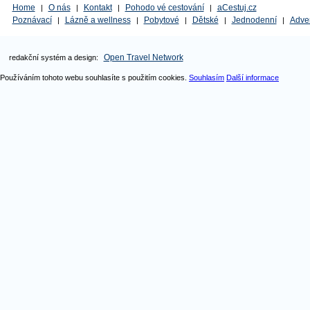
Home
O nás
Kontakt
Pohodo vé cestování
aCestuj.cz
|
|
|
|
Poznávací
Lázně a wellness
Pobytové
Dětské
Jednodenní
Adve
|
|
|
|
|
Open Travel Network
redakční systém a design:
Používáním tohoto webu souhlasíte s použitím cookies.
Souhlasím
Další informace