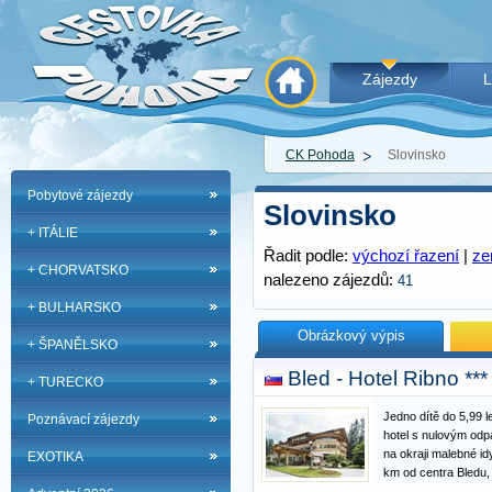
Zájezdy
L
CK Pohoda
Slovinsko
Pobytové zájezdy
Slovinsko
+ ITÁLIE
Řadit podle:
výchozí řazení
|
z
+ CHORVATSKO
nalezeno zájezdů:
41
+ BULHARSKO
Obrázkový výpis
+ ŠPANĚLSKO
Bled - Hotel Ribno ***
+ TURECKO
Jedno dítě do 5,99 l
Poznávací zájezdy
hotel s nulovým odp
na okraji malebné id
EXOTIKA
km od centra Bledu, 
a řadu venkovních ak