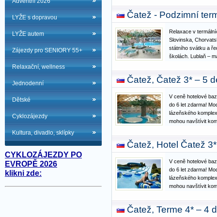
Adventní 2026
Recepce, hala, resta
Čatež - Podzimní term
LYŽE s dopravou
Relaxace v termálníc
LYŽE autem
Slovinska, Chorvat
státního svátku a ře
Zájezdy pro SENIORY 55+
školách. Lublaň – m
mezi Alpami a Jadr
Relaxační, wellness
seznamu UNESCO, k
Čatež, Čatež 3* – 5 
Záhřeb – malá Víd
Jednodenní
V ceně hotelové baz
Dětské
do 6 let zdarma! Mod
lázeňského komplexu
Cyklozájezdy
mohou navštívit kom
spojovací chodbou, v
Kultura, divadlo, sklípky
rozsáhlí Aquapark. 
Čatež, Hotel Čatež 3
zážitkovým…
CYKLOZÁJEZDY PO
V ceně hotelové baz
EVROPĚ 2026
do 6 let zdarma! Mod
klikni zde:
lázeňského komplexu
mohou navštívit kom
spojovací chodbou, v
rozsáhlí Aquapark. 
Čatež, Terme 4* – 4 
zážitkovým…