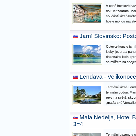
V ceně hotelové baz
do 6 let zdarma! Mod
součástí lázeňského
hosté mohou navštív
parku, v letním obdob
Aquapark. Lázně Čat
Jarní Slovinsko: Post
zážitkovým lázním
Objevte kouzlo jarní
louky, jezera a pano
dokonalou kulisu pro
se můžete na spojen
romantické přírody 
čtyřhvězdičkovém we
Lendava - Velikonoce
fascinující Postojn
Termální lázně Lend
termální vodou, Mari
révy na světě, skvo
„maďarské Versaille
tropická zahrada, v
dovolenou. nas_tip:
Mala Nedelja, Hotel 
Lendavě je plný rel
3=4
Termální bazény v c