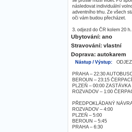
se prostě musí vidět. Po sp
následovat individuální volno
adventního trhu. Ze všech st
oči vám budou přecházet.
3. odjezd do ČR kolem 20 h.
Ubytování: ano
Stravování: vlastní
Doprava: autokarem
Nástup / Výstup:
ODJEZ
PRAHA – 22:30 AUTOBU
BEROUN – 23:15 ČERPAC
PLZEŇ – 00:00 ZASTÁVK
ROZVADOV – 1:00 ČERPA
PŘEDPOKLÁDANÝ NÁVRA
ROZVADOV – 4:00
PLZEŇ – 5:00
BEROUN – 5:45
PRAHA – 6:30