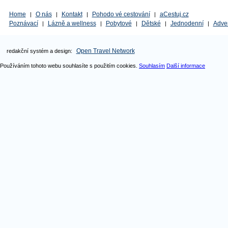
Home
O nás
Kontakt
Pohodo vé cestování
aCestuj.cz
|
|
|
|
Poznávací
Lázně a wellness
Pobytové
Dětské
Jednodenní
Adve
|
|
|
|
|
Open Travel Network
redakční systém a design:
Používáním tohoto webu souhlasíte s použitím cookies.
Souhlasím
Další informace