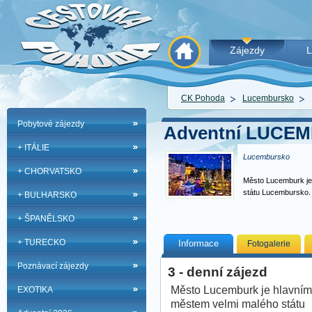
Zájezdy
L
CK Pohoda
Lucembursko
Pobytové zájezdy
Adventní LUCE
+ ITÁLIE
Lucembursko
+ CHORVATSKO
Město Lucemburk je
státu Lucembursko
+ BULHARSKO
+ ŠPANĚLSKO
+ TURECKO
Informace
Fotogalerie
Poznávací zájezdy
3 - denní zájezd
Město Lucemburk je hlavním
EXOTIKA
městem velmi malého státu