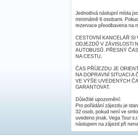
Jednotlivá nástupní místa j
minimálně 6 osobami. Pokud
rezervace přeodbavena na ne
CESTOVNÍ KANCELÁŘ SI
ODJEZDŮ V ZÁVISLOSTI 
AUTOBUSŮ. PŘESNÝ ČA
NA CESTU.
ČAS PŘÍJEZDU JE ORIEN
NA DOPRAVNÍ SITUACI A
VE VÝŠE UVEDENÝCH ČA
GARANTOVAT.
Důležité upozornění:
Pro pořádání zájezdu je sta
32 osob, pokud není ve smlo
uvedeno jinak. Vega Tour s.r
nástupem na zájezd při nen