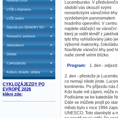
Adventní 2026
Lucembursko. V předvánoč
období vás okouzlí svými
LYŽE s dopravou
romantickými vánočními trhy
vyzdobeným panoramatem
LYŽE autem
hradního opevnění. V centru
Zájezdy pro SENIORY 55+
najdete otáčející se vánoční 
který je vidět téměř z jakéh
Relaxační, wellness
tyto trhy vyhlašovány jako j
výborné makronky, čokoládu,
Jednodenní
Navštivte vánoční trhy pod h
Dětské
naše země velmi blízko.
Cyklozájezdy
Program:
1. den - odjezd
Kultura, divadlo, sklípky
2. den - přestože je Lucemb
co nemají nikde jinde. Luce
CYKLOZÁJEZDY PO
kontinentu. Po příjezdu nás
EVROPĚ 2026
Kdo bude mít zájem, může na
klikni zde:
Podíváme se ke katedrále N
Dále se můžete projít po sta
město bylo v roce 1994 zap
UNESCO. Toto starobylé a n