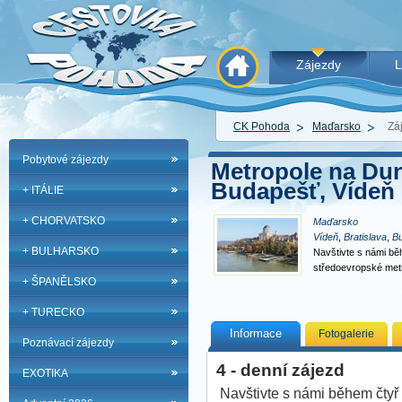
Zájezdy
L
CK Pohoda
Maďarsko
Zá
Pobytové zájezdy
Metropole na Duna
Budapešť, Vídeň
+ ITÁLIE
+ CHORVATSKO
Maďarsko
Vídeň
,
Bratislava
,
B
+ BULHARSKO
Navštivte s námi běh
středoevropské metr
+ ŠPANĚLSKO
modrém…
+ TURECKO
Informace
Fotogalerie
Poznávací zájezdy
4 - denní zájezd
EXOTIKA
Navštivte s námi během čtyř 