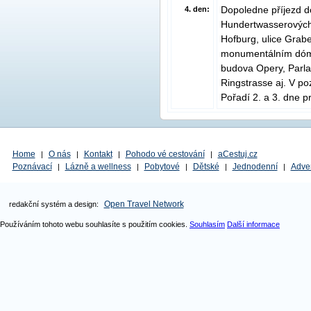
Dopoledne příjezd 
4. den:
Hundertwasserových 
Hofburg, ulice Grab
monumentálním dóme
budova Opery, Parla
Ringstrasse aj. V p
Pořadí 2. a 3. dne 
Home
O nás
Kontakt
Pohodo vé cestování
aCestuj.cz
|
|
|
|
Poznávací
Lázně a wellness
Pobytové
Dětské
Jednodenní
Adve
|
|
|
|
|
Open Travel Network
redakční systém a design:
Používáním tohoto webu souhlasíte s použitím cookies.
Souhlasím
Další informace