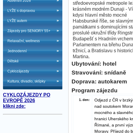
Adventní 2026
středoevropské metropole le
krásném modrém Dunaji - Ví
LYŽE s dopravou
kdysi hlavní město mocné
Habsburské říše, se slavným
LYŽE autem
památkami s dominujícími s
Zájezdy pro SENIORY 55+
proslulé okružní třídy Ringst
Budapešť s Hradním vrchem
Relaxační, wellness
Parlamentem na břehu Dunaj
tržnicí, a Bratislavu s his
Jednodenní
Martina.
Dětské
Ubytování: hotel
Cyklozájezdy
Stravování: snídaně
Doprava: autokarem
Kultura, divadlo, sklípky
Program zájezdu
CYKLOZÁJEZDY PO
Odjezd z ČR v brzk
EVROPĚ 2026
1. den:
klikni zde:
nad soutokem Moravy
mocného a slavného 
hranici Uherského krá
Římané, a první výz
Moravy. Příjezd do 