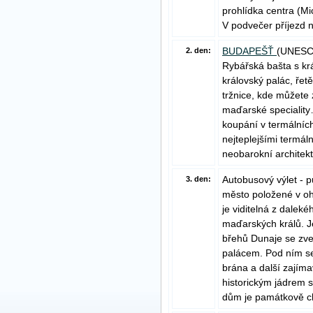
prohlídka centra (Mi
V podvečer příjezd n
BUDAPEŠŤ
(UNESCO
2. den:
Rybářská bašta s kr
královský palác, ře
tržnice, kde můžete
maďarské speciality…
koupání v termálníc
nejteplejšími termá
neobarokní architekt
Autobusový výlet -
3. den:
město položené v ohy
je viditelná z daleké
maďarských králů. 
břehů Dunaje se zve
palácem. Pod ním s
brána a další zají
historickým jádrem 
dům je památkově c