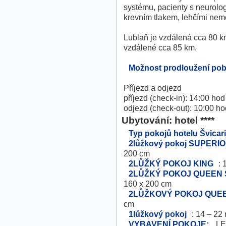
systému, pacienty s neurolo
krevním tlakem, lehčími nem
Lublaň je vzdálená cca 80 km
vzdálené cca 85 km.
Možnost prodloužení poby
Příjezd a odjezd
příjezd (check-in): 14:00 hod
odjezd (check-out): 10:00 ho
Ubytování: hotel ****
Typ pokojů hotelu Švicari
2lůžkový pokoj SUPERI
200 cm
2LŮŽKÝ POKOJ KING
: 
2LŮŽKÝ POKOJ QUEEN 
160 x 200 cm
2LŮŽKOVÝ POKOJ QUE
cm
1lůžkový pokoj
: 14 – 22
VYBAVENÍ POKOJE:
LED