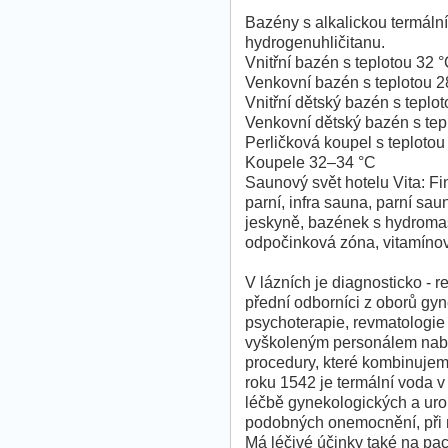
Bazény s alkalickou termáln
hydrogenuhličitanu.
Vnitřní bazén s teplotou 32 
Venkovní bazén s teplotou 
Vnitřní dětský bazén s teplo
Venkovní dětský bazén s tep
Perličková koupel s teploto
Koupele 32–34 °C
Saunový svět hotelu Vita: Fin
parní, infra sauna, parní sa
jeskyně, bazének s hydromasá
odpočinková zóna, vitamínov
V lázních je diagnosticko - r
přední odborníci z oborů gyn
psychoterapie, revmatologie
vyškoleným personálem nabíz
procedury, které kombinujeme
roku 1542 je termální voda v
léčbě gynekologických a ur
podobných onemocnění, při 
Má léčivé účinky také na pa