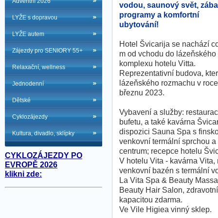
Adventní 2026
vodou, saunový svět, záb
programy a komfortní
LYŽE s dopravou
ubytování!
LYŽE autem
Hotel Švicarija se nachází c
Zájezdy pro SENIORY 55+
m od vchodu do lázeňského
komplexu hotelu Vitta.
Relaxační, wellness
Reprezentativní budova, kte
lázeňského rozmachu v roce 
Jednodenní
březnu 2023.
Dětské
Vybavení a služby: restaurac
Cyklozájezdy
bufetu, a také kavárna Švicar
dispozici Sauna Spa s finsk
Kultura, divadlo, sklípky
venkovní termální sprchou a
centrum; recepce hotelu Švica
CYKLOZÁJEZDY PO
V hotelu Vita - kavárna Vita, 
EVROPĚ 2026
venkovní bazén s termální vo
klikni zde:
La Vita Spa & Beauty Massag
Beauty Hair Salon, zdravotní
kapacitou zdarma.
Ve Vile Higiea vinný sklep.