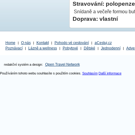
Stravování: polopenze
Snídaně a večeře formou bu
Doprava: vlastní
Home
O nás
Kontakt
Pohodo vé cestování
aCestuj.cz
|
|
|
|
Poznávací
Lázně a wellness
Pobytové
Dětské
Jednodenní
Adve
|
|
|
|
|
Open Travel Network
redakční systém a design:
Používáním tohoto webu souhlasíte s použitím cookies.
Souhlasím
Další informace