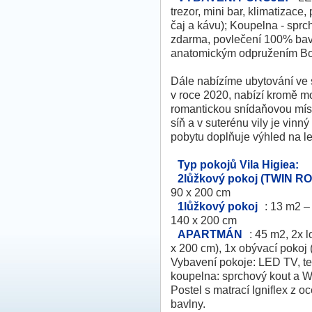
trezor, mini bar, klimatizace
čaj a kávu); Koupelna - sprch
zdarma, povlečení 100% bav
anatomickým odpružením Bo
Dále nabízíme ubytování ve 
v roce 2020, nabízí kromě m
romantickou snídaňovou míst
síň a v suterénu vily je vinn
pobytu doplňuje výhled na le
Typ pokojů Vila Higiea:
2lůžkový pokoj (TWIN R
90 x 200 cm
1lůžkový pokoj
: 13 m2 –
140 x 200 cm
APARTMÁN
: 45 m2, 2x 
x 200 cm), 1x obývací pokoj 
Vybavení pokoje: LED TV, tele
koupelna: sprchový kout a W
Postel s matrací Igniflex z 
bavlny.