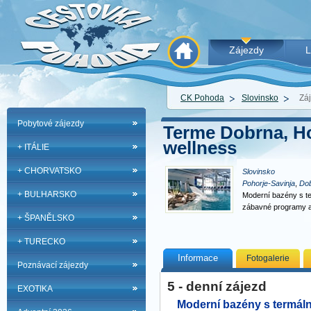
Zájezdy
L
CK Pohoda
Slovinsko
Zá
Pobytové zájezdy
Terme Dobrna, Hot
wellness
+ ITÁLIE
+ CHORVATSKO
Slovinsko
Pohorje-Savinja
,
Do
+ BULHARSKO
Moderní bazény s te
zábavné programy a
+ ŠPANĚLSKO
+ TURECKO
Informace
Fotogalerie
Poznávací zájezdy
5 - denní zájezd
EXOTIKA
Moderní bazény s termáln