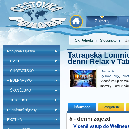
Zájezdy
L
CK Pohoda
Slovensko
Zá
Pobytové zájezdy
Tatranská Lomnic
denní Relax v Tat
+ ITÁLIE
+ CHORVATSKO
Slovensko
Vysoké Tatry
,
Tatra
+ BULHARSKO
V ceně vstup do Wel
lanovky. Hotel v n
+ ŠPANĚLSKO
+ TURECKO
Informace
Fotogalerie
Poznávací zájezdy
5 - denní zájezd
EXOTIKA
V ceně vstup do Wellnes