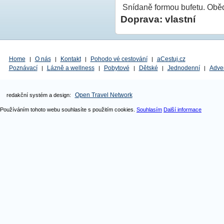
Snídaně formou bufetu. Obědy
Doprava: vlastní
Home
O nás
Kontakt
Pohodo vé cestování
aCestuj.cz
|
|
|
|
Poznávací
Lázně a wellness
Pobytové
Dětské
Jednodenní
Adve
|
|
|
|
|
Open Travel Network
redakční systém a design:
Používáním tohoto webu souhlasíte s použitím cookies.
Souhlasím
Další informace