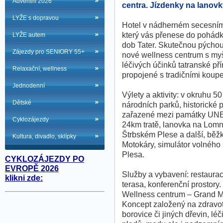
Adventní 2026
centra. Jízdenky na lanovk
LYŽE s dopravou
Hotel v nádherném secesním 
který vás přenese do pohád
LYŽE autem
dob Tater. Skutečnou pýchou
Zájezdy pro SENIORY 55+
nové wellness centrum s my
léčivých účinků tatranské pří
Relaxační, wellness
propojené s tradičními koup
Jednodenní
Výlety a aktivity: v okruhu 
Dětské
národních parků, historické
zařazené mezi památky UNES
Cyklozájezdy
24km tratě, lanovka na Lomni
Štrbském Plese a další, běžk
Kultura, divadlo, sklípky
Motokáry, simulátor volného
Plesa.
CYKLOZÁJEZDY PO
EVROPĚ 2026
Služby a vybavení: restaurac
klikni zde:
terasa, konferenční prostory.
Wellness centrum – Grand Mo
Koncept založený na zdravot
borovice či jiných dřevin, lé