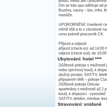
plodů, medu ale i podzemních
čím se toto spa odlišuje od j
Bazény, sauny – bio, infra, f
masáže.
UPORORNĚNÍ: Uvedené ceny 
mírně lišit a to v závislost
cenu potvrdí pracovník CK.
Příjezd a odjezd:
příjezd (check-in): od 14:00 
odjezd (check-out): do 10:00
Ubytování: hotel ****
2lůžkové pokoje s možností 
nebo sprchový kout), k dispo
úložný prostor, SAT/TV, telef
připojením Wifi – pokoje Cla
2lůžkové pokoje Deluxe
apartmány s možností až 2 p
kout), k dispozici - vysoušeč
SAT/TV, telefon, minibar, tre
Stravování: snídaně