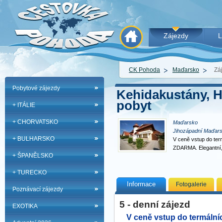
Zájezdy
L
CK Pohoda
Maďarsko
Zá
Pobytové zájezdy
Kehidakustány, H
pobyt
+ ITÁLIE
+ CHORVATSKO
Maďarsko
Jihozápadní Maďar
+ BULHARSKO
V ceně vstup do termá
ZDARMA. Elegantní,
+ ŠPANĚLSKO
+ TURECKO
Informace
Fotogalerie
Poznávací zájezdy
5 - denní zájezd
EXOTIKA
V ceně vstup do termální