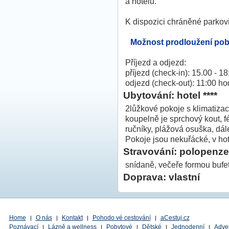
a hotelu.
K dispozici chráněné parkovi
Možnost prodloužení poby
Příjezd a odjezd:
příjezd (check-in): 15.00 - 1
odjezd (check-out): 11:00 ho
Ubytování: hotel ****
2lůžkové pokoje s klimatizac
koupelně je sprchový kout, f
ručníky, plážová osuška, dále
Pokoje jsou nekuřácké, v hot
Stravování: polopenze
snídaně, večeře formou bufe
Doprava: vlastní
Home
O nás
Kontakt
Pohodo vé cestování
aCestuj.cz
|
|
|
|
Poznávací
Lázně a wellness
Pobytové
Dětské
Jednodenní
Adve
|
|
|
|
|