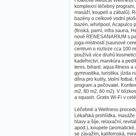
Hotelové Medical Wellness c
komplexní léčebný program, 
masáží, koupelí a zábalů). Re
bazény o celkové vodní ploš
bazén, whirlpool, Acapulco p
(finská, parní, infra sauna, 
nové RENESANARIUM s panor
joga-místností (saunové cere
centrum o rozloze cca 100 m
používá více druhů kosmetick
kadeřnictví, manikúra a pedik
tenis, biliard, aqua-fitness 
gymnastika, turistika, jízda n
dílna pro kutily, stolní fotba
program a pečovatel. Konfere
m2, 80 m2, 60 m2). V blízkost
a squash. Gratis Wi-Fi v cel
Léčebné a Wellness procedu
Lékařská prohlídka, masáže (
hlavy a šíje, relaxační, revi
apod.), koupele (aromatické
se závažím, kalifornská, mine