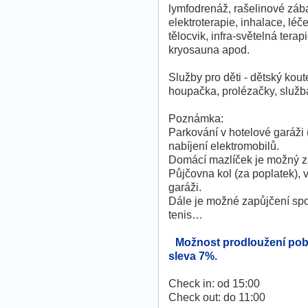
lymfodrenáž, rašelinové zába
elektroterapie, inhalace, lé
tělocvik, infra-světelná tera
kryosauna apod.
Služby pro děti - dětský koute
houpačka, prolézačky, služba
Poznámka:
Parkování v hotelové garáži 
nabíjení elektromobilů.
Domácí mazlíček je možný z
Půjčovna kol (za poplatek),
garáži.
Dále je možné zapůjčení spor
tenis…
Možnost prodloužení pobyt
sleva 7%.
Check in: od 15:00
Check out: do 11:00