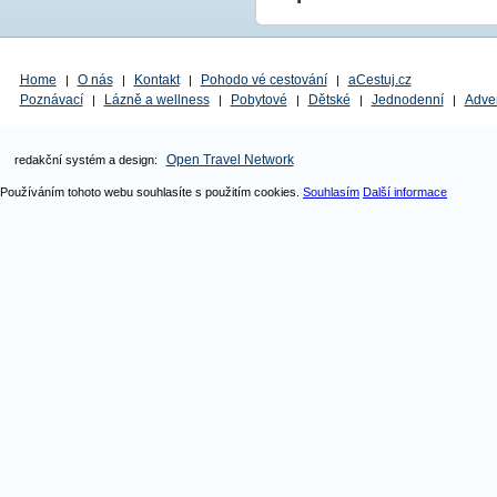
Home
O nás
Kontakt
Pohodo vé cestování
aCestuj.cz
|
|
|
|
Poznávací
Lázně a wellness
Pobytové
Dětské
Jednodenní
Adve
|
|
|
|
|
Open Travel Network
redakční systém a design:
Používáním tohoto webu souhlasíte s použitím cookies.
Souhlasím
Další informace