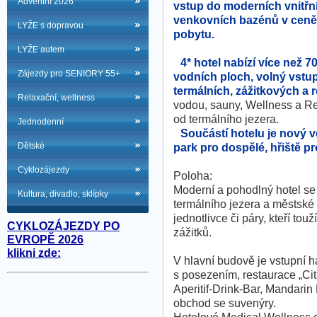
Adventní 2026
vstup do moderních vnitřní
venkovních bazénů v ceně
LYŽE s dopravou
pobytu.
LYŽE autem
4* hotel nabízí více než 7
Zájezdy pro SENIORY 55+
vodních ploch, volný vstu
termálních, zážitkových a 
Relaxační, wellness
vodou, sauny, Wellness a Re
od termálního jezera.
Jednodenní
Součástí hotelu je nový v
Dětské
park pro dospělé, hřiště p
Cyklozájezdy
Poloha:
Moderní a pohodlný hotel se 
Kultura, divadlo, sklípky
termálního jezera a městské
jednotlivce či páry, kteří to
CYKLOZÁJEZDY PO
zážitků.
EVROPĚ 2026
klikni zde:
V hlavní budově je vstupní 
s posezením, restaurace „Cit
Aperitif-Drink-Bar, Mandarin
obchod se suvenýry.