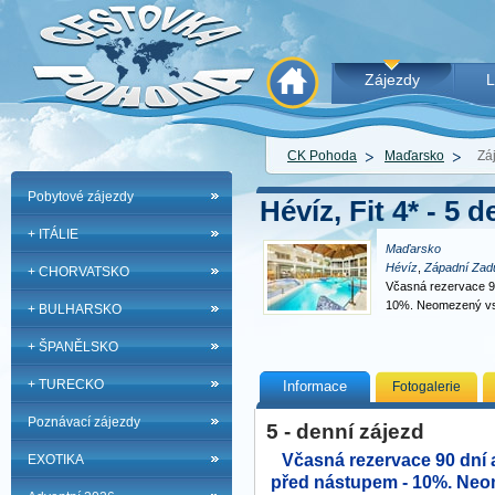
Zájezdy
L
CK Pohoda
Maďarsko
Zá
Pobytové zájezdy
Hévíz, Fit 4* - 5 
+ ITÁLIE
Maďarsko
Hévíz
,
Západní Zadu
+ CHORVATSKO
Včasná rezervace 90
10%. Neomezený vs
+ BULHARSKO
+ ŠPANĚLSKO
+ TURECKO
Informace
Fotogalerie
Poznávací zájezdy
5 - denní zájezd
Včasná rezervace 90 dní 
EXOTIKA
před nástupem - 10%. Ne