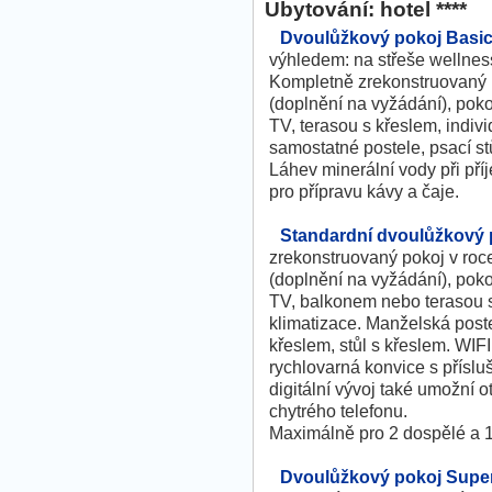
Ubytování: hotel ****
Dvoulůžkový pokoj Basi
výhledem: na střeše wellnes
Kompletně zrekonstruovaný 
(doplnění na vyžádání), poko
TV, terasou s křeslem, indiv
samostatné postele, psací st
Láhev minerální vody při pří
pro přípravu kávy a čaje.
Standardní dvoulůžkový 
zrekonstruovaný pokoj v ro
(doplnění na vyžádání), poko
TV, balkonem nebo terasou s
klimatizace. Manželská poste
křeslem, stůl s křeslem. WIF
rychlovarná konvice s příslu
digitální vývoj také umožní o
chytrého telefonu.
Maximálně pro 2 dospělé a 1 
Dvoulůžkový pokoj Super