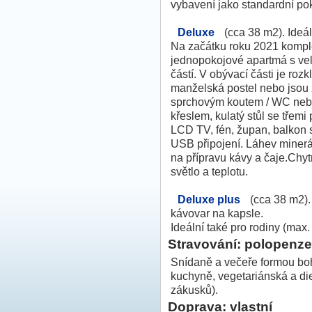
vybavení jako standardní pok
Deluxe
(cca 38 m2). Ideáln
Na začátku roku 2021 kompl
jednopokojové apartmá s vel
částí. V obývací části je roz
manželská postel nebo jsou
sprchovým koutem / WC nebo
křeslem, kulatý stůl se třemi 
LCD TV, fén, župan, balkon 
USB připojení. Láhev minerál
na přípravu kávy a čaje.Chyt
světlo a teplotu.
Deluxe plus
(cca 38 m2).
kávovar na kapsle.
Ideální také pro rodiny (max. 
Stravování: polopenze
Snídaně a večeře formou bo
kuchyně, vegetariánská a die
zákusků).
Doprava: vlastní