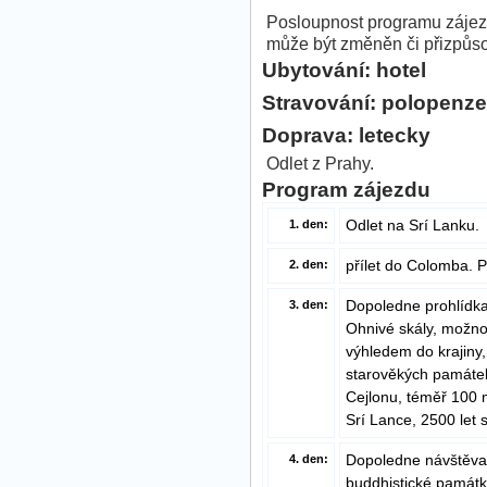
Posloupnost programu zájez
může být změněn či přizpůs
Ubytování: hotel
Stravování: polopenze
Doprava: letecky
Odlet z Prahy.
Program zájezdu
Odlet na Srí Lanku.
1. den:
přílet do Colomba. 
2. den:
Dopoledne prohlídk
3. den:
Ohnivé skály, možno
výhledem do krajiny
starověkých památe
Cejlonu, téměř 100 
Srí Lance, 2500 let
Dopoledne návštěva 
4. den:
buddhistické památk