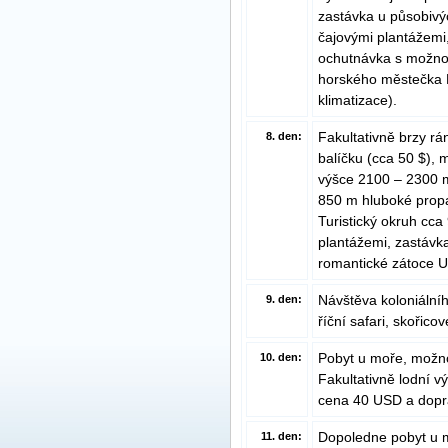
zastávka u působiv
čajovými plantážemi
ochutnávka s možnos
horského městečka N
klimatizace).
Fakultativně brzy rá
8. den:
balíčku (cca 50 $), 
výšce 2100 – 2300 m
850 m hluboké propa
Turistický okruh cc
plantážemi, zastávk
romantické zátoce U
Návštěva koloniálního
9. den:
říční safari, skořico
Pobyt u moře, možno
10. den:
Fakultativně lodní vý
cena 40 USD a dopr
Dopoledne pobyt u 
11. den: