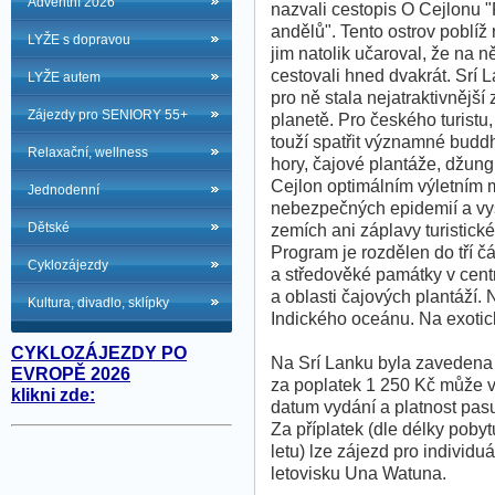
Adventní 2026
nazvali cestopis O Cejlonu 
andělů". Tento ostrov poblíž 
LYŽE s dopravou
jim natolik učaroval, že na n
cestovali hned dvakrát. Srí 
LYŽE autem
pro ně stala nejatraktivnější
Zájezdy pro SENIORY 55+
planetě. Pro českého turistu,
touží spatřit významné buddh
Relaxační, wellness
hory, čajové plantáže, džung
Cejlon optimálním výletním
Jednodenní
nebezpečných epidemií a vyso
Dětské
zemích ani záplavy turistick
Program je rozdělen do tří čá
Cyklozájezdy
a středověké památky v centr
a oblasti čajových plantáží.
Kultura, divadlo, sklípky
Indického oceánu. Na exotic
CYKLOZÁJEZDY PO
Na Srí Lanku byla zavedena
EVROPĚ 2026
za poplatek 1 250 Kč může ví
klikni zde:
datum vydání a platnost pas
Za příplatek (dle délky pobyt
letu) lze zájezd pro individu
letovisku Una Watuna.