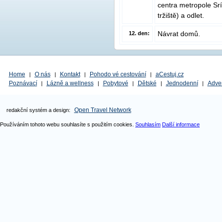
centra metropole Srí
tržiště) a odlet.
Návrat domů.
12. den:
Home
O nás
Kontakt
Pohodo vé cestování
aCestuj.cz
|
|
|
|
Poznávací
Lázně a wellness
Pobytové
Dětské
Jednodenní
Adve
|
|
|
|
|
Open Travel Network
redakční systém a design:
Používáním tohoto webu souhlasíte s použitím cookies.
Souhlasím
Další informace