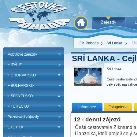
Zájezdy
L
CK Pohoda
Srí Lanka
Záj
Pobytové zájezdy
SRÍ LANKA - Cejlo
+ ITÁLIE
Srí Lanka
+ CHORVATSKO
Čeští cestovatelé Zi
celý svět, nazvali 
+ BULHARSKO
+ ŠPANĚLSKO
+ TURECKO
Informace
Fotogalerie
Poznávací zájezdy
12 - denní zájezd
Čeští cestovatelé Zikmund a
EXOTIKA
Hanzelka, kteří projeli celý s