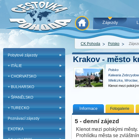
Zájezdy
L
CK Pohoda
Polsko
Zájez
Pobytové zájezdy
Krakov - město k
+ ITÁLIE
Polsko
Kalwaria Zebrzydo
+ CHORVATSKO
Wieliczka
,
Wroclaw
Klenot mezi polským
+ BULHARSKO
zvláštním zřetele
+ ŠPANĚLSKO
+ TURECKO
Informace
Fotogalerie
Poznávací zájezdy
5 - denní zájezd
Klenot mezi polskými městy.
EXOTIKA
Prohlídku města se zvláštní