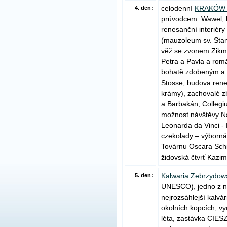
celodenní
KRAKÓ
4. den:
průvodcem: Wawel, k
renesanční interiéry
(mauzoleum sv. Stan
věž se zvonem Zikmun
Petra a Pavla a rom
bohatě zdobeným a 
Stosse, budova rene
krámy), zachovalé z
a Barbakán, Collegiu
možnost návštěvy N
Leonarda da Vinci -
czekolady – výborná 
Továrnu Oscara Schi
židovská čtvrť Kazim
Kalwaria Zebrzydow
5. den:
UNESCO), jedno z ne
nejrozsáhlejší kalvár
okolních kopcích, v
léta, zastávka CIE