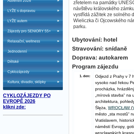
Adventní 2026
zřetelem na památky UNES
návštěvu královského zámk
LYŽE s dopravou
vystřídá zážitek ze solného 
Wieliczka či Ojcowského ná
LYŽE autem
parku.
Zájezdy pro SENIORY 55+
Ubytování: hotel
Relaxační, wellness
Stravování: snídaně
Jednodenní
Doprava: autokarem
Dětské
Program zájezdu
Cyklozájezdy
Odjezd z Prahy v 7 
1. den:
Kultura, divadlo, sklípky
vysoko nad řekou Pe
procházka, hrázděný
„mírová stavba“ na u
CYKLOZÁJEZDY PO
EVROPĚ 2026
architektura, pohled
klikni zde:
Ślęża,
WROCŁAW
(
město „sta mostů“ 
Vratislavem, histori
náměstí Evropy, got
wroclawských krasna