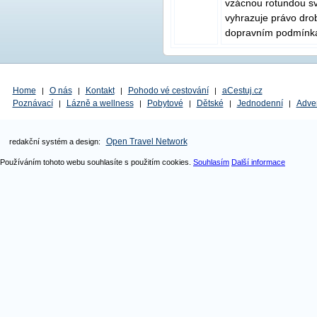
vzácnou rotundou sv.
vyhrazuje právo dr
dopravním podmínk
Home
O nás
Kontakt
Pohodo vé cestování
aCestuj.cz
|
|
|
|
Poznávací
Lázně a wellness
Pobytové
Dětské
Jednodenní
Adve
|
|
|
|
|
Open Travel Network
redakční systém a design:
Používáním tohoto webu souhlasíte s použitím cookies.
Souhlasím
Další informace