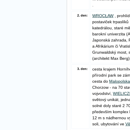
.
WROCŁAW
, prohlí
2. den:
postaviček trpaslíků
katedrálou, staré mě
barokní univerzita (
Japonská zahrada, P
a Afrikárium či Vrat
Grunwaldský most, s
(architekt Max Berg)
cesta krajem Horníh
3. den:
přírodní park se zá
cesta do
Malopolska
Chorzow - na 70 st
vojvodství,
WIELIC
světový unikát, jed
solné doly staré 2 7
především komplex k
12 m s nádhernou vý
soli, ubytování ve
Vě