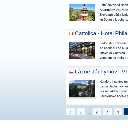
Letní dovolená Besk
Apartmány Vila He
Sleva pro děti a juni
let Bonusy k pobytu
muzea jen za 80 Kč/
a expozice. Exkurze
Cattolica - Hotel Phil
zdarma Sleva 10%
Jedno dítě zdarma do
se nachází cca 60 
letovisku Cattolica.
vstupem do moře cca
slunečník a nabídka
poplatek. Vybavení a
Lázně Jáchymov - V
s recepcí,…
Komfortní ubytování
Lázně Jáchymov lež
hor nedaleko Karlov
Jáchymově začalo p
zde byly založeny 1
Lázně jsou unikátní
zdrojem – radonov
«
1
2
3
4
...