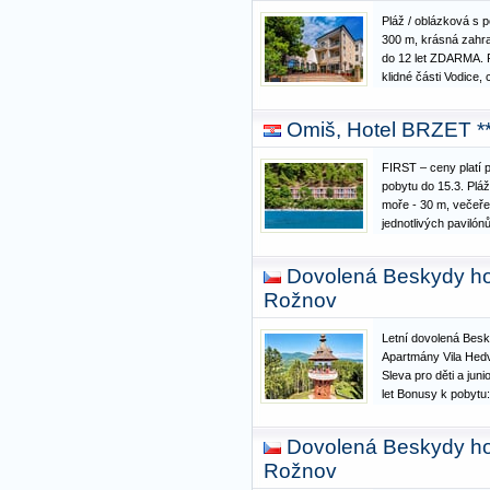
Pláž / oblázková s
300 m, krásná zahr
do 12 let ZDARMA. R
klidné části Vodice,
města. Pláž: 300 m
vstupem do moře, b
Omiš, Hotel BRZET **
skluzavka na pláži.
FIRST – ceny platí p
pobytu do 15.3. Plá
moře - 30 m, večeře 
jednotlivých pavilón
trasou, je obklopený
Od centra města Omi
Dovolená Beskydy hor
promenáda…
Rožnov
Letní dovolená Besk
Apartmány Vila He
Sleva pro děti a juni
let Bonusy k pobytu
muzea jen za 80 Kč/
a expozice. Exkurze
Dovolená Beskydy hor
zdarma Sleva 10%
Rožnov