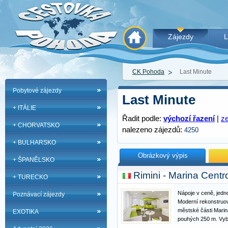
Zájezdy
L
CK Pohoda
Last Minute
Pobytové zájezdy
Last Minute
+ ITÁLIE
Řadit podle:
výchozí řazení
|
z
+ CHORVATSKO
nalezeno zájezdů:
4250
+ BULHARSKO
Obrázkový výpis
+ ŠPANĚLSKO
Rimini - Marina Cent
+ TURECKO
Nápoje v ceně, jedno
Poznávací zájezdy
Moderní rekonstruov
městské části Marin
EXOTIKA
pouhých 250 m. Vyba
recepcí, bar s tera