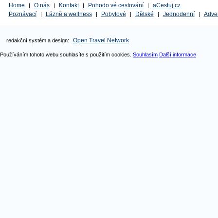
Home
O nás
Kontakt
Pohodo vé cestování
aCestuj.cz
|
|
|
|
Poznávací
Lázně a wellness
Pobytové
Dětské
Jednodenní
Adve
|
|
|
|
|
Open Travel Network
redakční systém a design:
Používáním tohoto webu souhlasíte s použitím cookies.
Souhlasím
Další informace