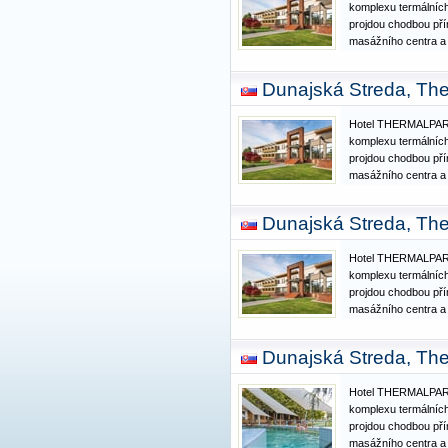
komplexu termálních
projdou chodbou pří
masážního centra a
využít neomezený vs
venkovních bazénů, 
Dunajská Streda, The
vodou. Bazénový ko
Hotel THERMALPARK
komplexu termálních
projdou chodbou pří
masážního centra a
využít neomezený vs
venkovních bazénů, 
Dunajská Streda, The
vodou. Bazénový ko
Hotel THERMALPARK
komplexu termálních
projdou chodbou pří
masážního centra a
využít neomezený vs
venkovních bazénů, 
Dunajská Streda, The
vodou. Bazénový ko
Hotel THERMALPARK
komplexu termálních
projdou chodbou pří
masážního centra a