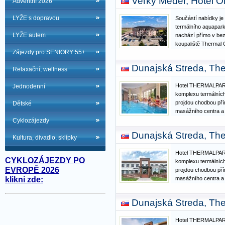
Veľký Meder, Hotel O
Adventní 2026
terasa, kavárna, sa
LYŽE s dopravou
Součástí nabídky je
termálního aquapar
LYŽE autem
nachází přímo v bezp
koupaliště Thermal 
Zájezdy pro SENIORY 55+
ubytování s dobře 
službami. Vybavení 
Dunajská Streda, The
Relaxační, wellness
terasa, kavárna, sa
Hotel THERMALPARK
Jednodenní
komplexu termálních
projdou chodbou pří
Dětské
masážního centra a
využít neomezený vs
Cyklozájezdy
venkovních bazénů, 
Dunajská Streda, The
vodou. Bazénový ko
Kultura, divadlo, sklípky
Hotel THERMALPARK
CYKLOZÁJEZDY PO
komplexu termálních
EVROPĚ 2026
projdou chodbou pří
klikni zde:
masážního centra a
využít neomezený vs
venkovních bazénů, 
Dunajská Streda, The
vodou. Bazénový ko
Hotel THERMALPARK