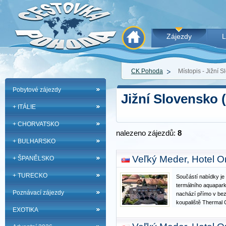
Zájezdy
L
CK Pohoda
Místopis - Jižní 
Pobytové zájezdy
Jižní Slovensko 
+ ITÁLIE
+ CHORVATSKO
nalezeno zájezdů:
8
+ BULHARSKO
Veľký Meder, Hotel O
+ ŠPANĚLSKO
+ TURECKO
Součástí nabídky je
termálního aquapar
Poznávací zájezdy
nachází přímo v bezp
koupaliště Thermal 
EXOTIKA
ubytování s dobře 
službami. Vybavení 