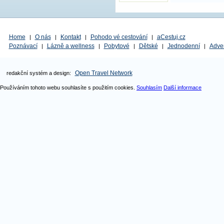
využít neomezený vs
venkovních bazénů, 
vodou. Bazénový ko
Home
O nás
Kontakt
Pohodo vé cestování
aCestuj.cz
|
|
|
|
Poznávací
Lázně a wellness
Pobytové
Dětské
Jednodenní
Adve
|
|
|
|
|
Open Travel Network
redakční systém a design:
Používáním tohoto webu souhlasíte s použitím cookies.
Souhlasím
Další informace