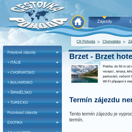
Zájezdy
L
CK Pohoda
Chorvatsko
Zá
Pobytové zájezdy
Brzet - Brzet hote
+ ITÁLIE
Poloha: do 50 m od 
recepci , terasa, leh
+ CHORVATSKO
parkování, večerní 
WI-FI připojení k in
+ BULHARSKO
Neomezené nápoje k
dětí (jedno do 12 let
+ ŠPANĚLSKO
vždy se…
Termín zájezdu nen
+ TURECKO
Poznávací zájezdy
Tento termín zájezdu je vyprod
termín.
EXOTIKA