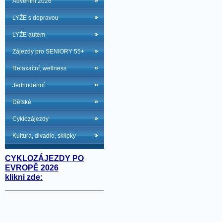
Adventní 2026
LYŽE s dopravou
LYŽE autem
Zájezdy pro SENIORY 55+
Relaxační, wellness
Jednodenní
Dětské
Cyklozájezdy
Kultura, divadlo, sklípky
CYKLOZÁJEZDY PO
EVROPĚ 2026
klikni zde: