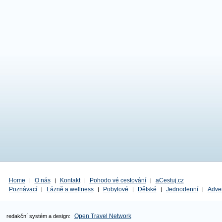
Home
O nás
Kontakt
Pohodo vé cestování
aCestuj.cz
|
|
|
|
Poznávací
Lázně a wellness
Pobytové
Dětské
Jednodenní
Adve
|
|
|
|
|
Open Travel Network
redakční systém a design: