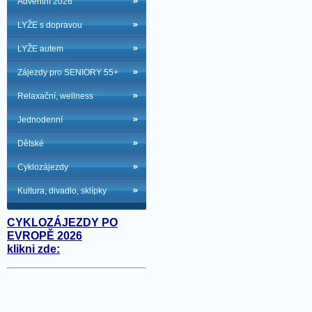
Adventní 2026
LYŽE s dopravou
LYŽE autem
Zájezdy pro SENIORY 55+
Relaxační, wellness
Jednodenní
Dětské
Cyklozájezdy
Kultura, divadlo, sklípky
CYKLOZÁJEZDY PO
EVROPĚ 2026
klikni zde: