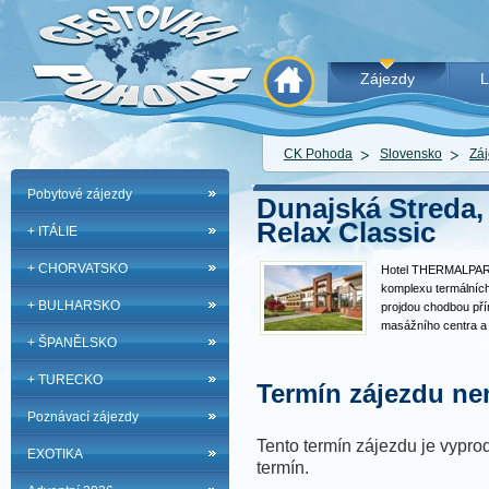
Zájezdy
L
CK Pohoda
Slovensko
Záj
Pobytové zájezdy
Dunajská Streda,
Relax Classic
+ ITÁLIE
+ CHORVATSKO
Hotel THERMALPARK
komplexu termálních
+ BULHARSKO
projdou chodbou pří
masážního centra a
+ ŠPANĚLSKO
využít neomezený vs
venkovních bazénů, 
+ TURECKO
vodou. Bazénový ko
Termín zájezdu nen
Poznávací zájezdy
Tento termín zájezdu je vyprod
EXOTIKA
termín.