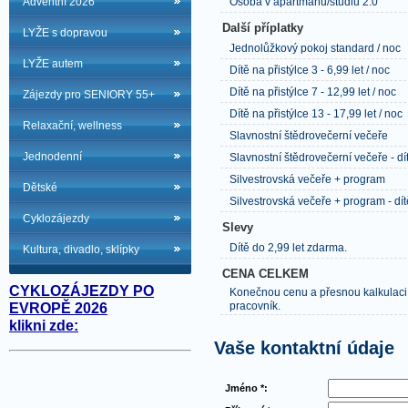
Adventní 2026
Osoba v apartmánu/studiu 2.0
Další příplatky
LYŽE s dopravou
Jednolůžkový pokoj standard / noc
LYŽE autem
Dítě na přistýlce 3 - 6,99 let / noc
Dítě na přistýlce 7 - 12,99 let / noc
Zájezdy pro SENIORY 55+
Dítě na přistýlce 13 - 17,99 let / noc
Relaxační, wellness
Slavnostní štědrovečerní večeře
Jednodenní
Slavnostní štědrovečerní večeře - dít
Silvestrovská večeře + program
Dětské
Silvestrovská večeře + program - dít
Cyklozájezdy
Slevy
Dítě do 2,99 let zdarma.
Kultura, divadlo, sklípky
CENA CELKEM
CYKLOZÁJEZDY PO
Konečnou cenu a přesnou kalkulaci
pracovník.
EVROPĚ 2026
klikni zde:
Vaše kontaktní údaje
Jméno *: