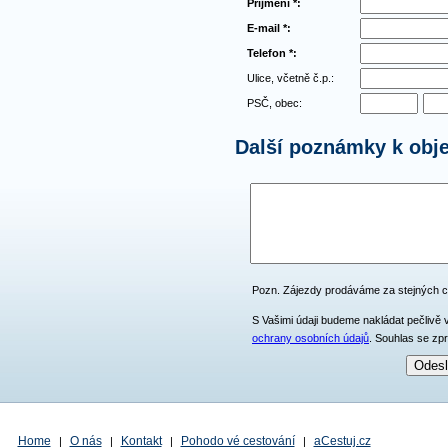
Příjmení *:
E-mail *:
Telefon *:
Ulice, včetně č.p.:
PSČ, obec:
Další poznámky k obj
Pozn. Zájezdy prodáváme za stejných 
S Vašimi údaji budeme nakládat pečlivě 
ochrany osobních údajů
. Souhlas se zp
Home
O nás
Kontakt
Pohodo vé cestování
aCestuj.cz
|
|
|
|