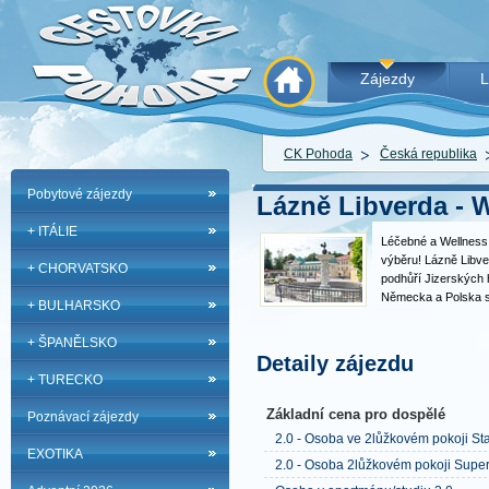
Zájezdy
L
CK Pohoda
Česká republika
Pobytové zájezdy
Lázně Libverda - W
+ ITÁLIE
Léčebné a Wellness 
výběru! Lázně Libve
+ CHORVATSKO
podhůří Jizerských 
Německa a Polska s
+ BULHARSKO
atmosférou. Lázně L
letech destinací vyh
+ ŠPANĚLSKO
skloubit léčebný či
Detaily zájezdu
+ TURECKO
Základní cena pro dospělé
Poznávací zájezdy
2.0 - Osoba ve 2lůžkovém pokoji St
EXOTIKA
2.0 - Osoba 2lůžkovém pokoji Super