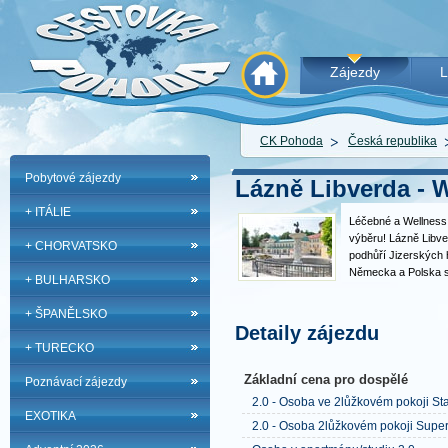
Zájezdy
L
CK Pohoda
Česká republika
Pobytové zájezdy
Lázně Libverda - W
+ ITÁLIE
Léčebné a Wellness 
výběru! Lázně Libve
+ CHORVATSKO
podhůří Jizerských 
Německa a Polska s
+ BULHARSKO
atmosférou. Lázně L
letech destinací vyh
+ ŠPANĚLSKO
skloubit léčebný či
Detaily zájezdu
+ TURECKO
Základní cena pro dospělé
Poznávací zájezdy
2.0 - Osoba ve 2lůžkovém pokoji St
EXOTIKA
2.0 - Osoba 2lůžkovém pokoji Super