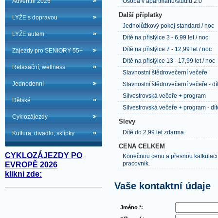
Adventní 2026
Osoba v apartmánu/studiu 2.0
Další příplatky
LYŽE s dopravou
Jednolůžkový pokoj standard / noc
LYŽE autem
Dítě na přistýlce 3 - 6,99 let / noc
Dítě na přistýlce 7 - 12,99 let / noc
Zájezdy pro SENIORY 55+
Dítě na přistýlce 13 - 17,99 let / noc
Relaxační, wellness
Slavnostní štědrovečerní večeře
Jednodenní
Slavnostní štědrovečerní večeře - dít
Silvestrovská večeře + program
Dětské
Silvestrovská večeře + program - dít
Cyklozájezdy
Slevy
Dítě do 2,99 let zdarma.
Kultura, divadlo, sklípky
CENA CELKEM
CYKLOZÁJEZDY PO
Konečnou cenu a přesnou kalkulaci
pracovník.
EVROPĚ 2026
klikni zde:
Vaše kontaktní údaje
Jméno *: