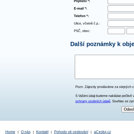
Příjmení *:
E-mail *:
Telefon *:
Ulice, včetně č.p.:
PSČ, obec:
Další poznámky k obj
Pozn. Zájezdy prodáváme za stejných 
S Vašimi údaji budeme nakládat pečlivě 
ochrany osobních údajů
. Souhlas se zp
Home
O nás
Kontakt
Pohodo vé cestování
aCestuj.cz
|
|
|
|