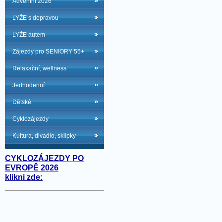
Adventní 2026
LYŽE s dopravou
LYŽE autem
Zájezdy pro SENIORY 55+
Relaxační, wellness
Jednodenní
Dětské
Cyklozájezdy
Kultura, divadlo, sklípky
CYKLOZÁJEZDY PO
EVROPĚ 2026
klikni zde: