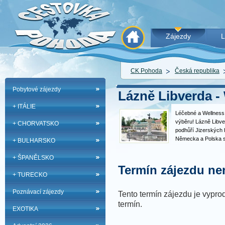
Zájezdy
L
CK Pohoda
Česká republika
Pobytové zájezdy
Lázně Libverda - 
+ ITÁLIE
Léčebné a Wellness 
výběru! Lázně Libve
+ CHORVATSKO
podhůří Jizerských 
Německa a Polska s
+ BULHARSKO
atmosférou. Lázně L
letech destinací vyh
+ ŠPANĚLSKO
skloubit léčebný či
Termín zájezdu nen
+ TURECKO
Poznávací zájezdy
Tento termín zájezdu je vyprod
termín.
EXOTIKA