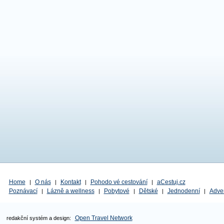
Home
O nás
Kontakt
Pohodo vé cestování
aCestuj.cz
|
|
|
|
Poznávací
Lázně a wellness
Pobytové
Dětské
Jednodenní
Adve
|
|
|
|
|
Open Travel Network
redakční systém a design: