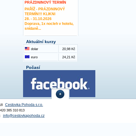
PRÁZDNINOVÝ TERMÍN
PAŘÍŽ - PRÁZDNINOVÝ
TERMÍN!!! KLIKNI
28. - 31.10.2026
Doprava, 1x nocleh v hotelu,
snídaně...
Aktuální kurzy
dolar
20,98 Kč
euro
24,21 Kč
Počasí
Cestovka Pohoda s.r.o.
18
 +420 385 310 813
info@cestovkapohoda.cz
: