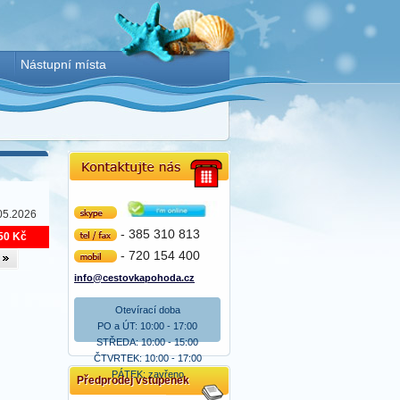
Nástupní místa
05.2026
Skype
- 385 310 813
50 Kč
tel/fax
- 720 154 400
mobil
info@cestovkapohoda.cz
Otevírací doba
PO a ÚT: 10:00 - 17:00
STŘEDA: 10:00 - 15:00
ČTVRTEK: 10:00 - 17:00
PÁTEK: zavřeno
Předprodej vstupenek