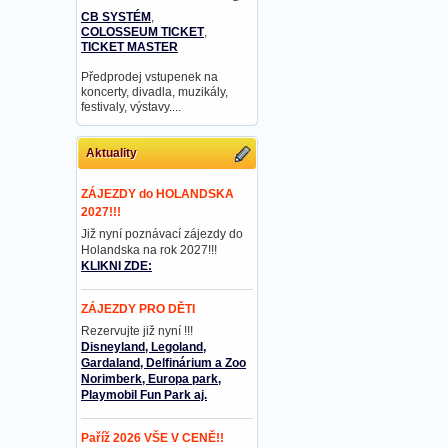
CB SYSTÉM
,
COLOSSEUM TICKET
,
TICKET MASTER
Předprodej vstupenek na
koncerty, divadla, muzikály,
festivaly, výstavy....
Aktuality
ZÁJEZDY do HOLANDSKA
2027!!!
Již nyní poznávací zájezdy do
Holandska na rok 2027!!!
KLIKNI ZDE:
ZÁJEZDY PRO DĚTI
Rezervujte již nyní !!!
Disneyland, Legoland,
Gardaland, Delfinárium a Zoo
Norimberk, Europa park,
Playmobil Fun Park aj.
Paříž 2026 VŠE V CENĚ!!