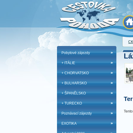
CK
Pobytové zájezdy
Lá
+ ITÁLIE
+ CHORVATSKO
+ BULHARSKO
+ ŠPANĚLSKO
Ter
+ TURECKO
Tento
Poznávací zájezdy
EXOTIKA