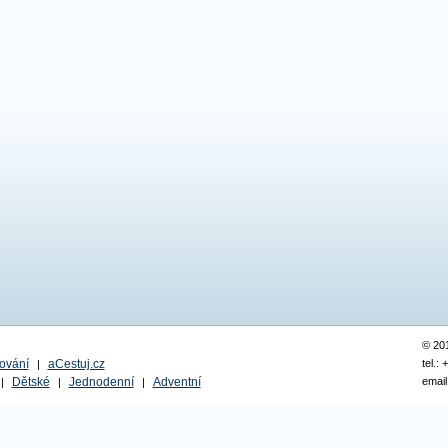
© 20
ování
aCestuj.cz
tel.:
|
Dětské
Jednodenní
Adventní
email
|
|
|