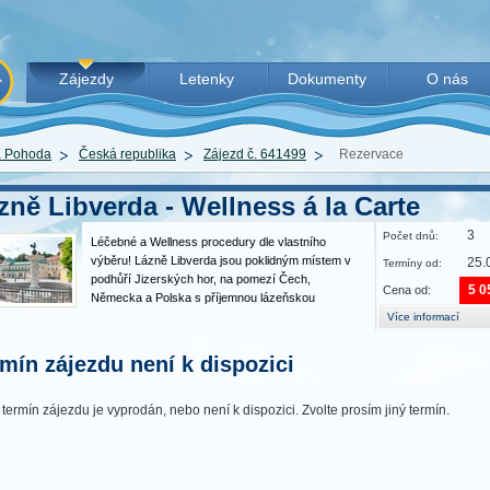
Zájezdy
Letenky
Dokumenty
O nás
 Pohoda
Česká republika
Zájezd č. 641499
Rezervace
zně Libverda - Wellness á la Carte
3
Počet dnů:
Léčebné a Wellness procedury dle vlastního
výběru! Lázně Libverda jsou poklidným místem v
25.
Termíny od:
podhůří Jizerských hor, na pomezí Čech,
5 0
Cena od:
Německa a Polska s příjemnou lázeňskou
atmosférou. Lázně Libverda se staly v posledních
Více informací
letech destinací vyhledávanou těmi, kteří touží
skloubit léčebný či wellness…
mín zájezdu není k dispozici
 termín zájezdu je vyprodán, nebo není k dispozici. Zvolte prosím jiný termín.