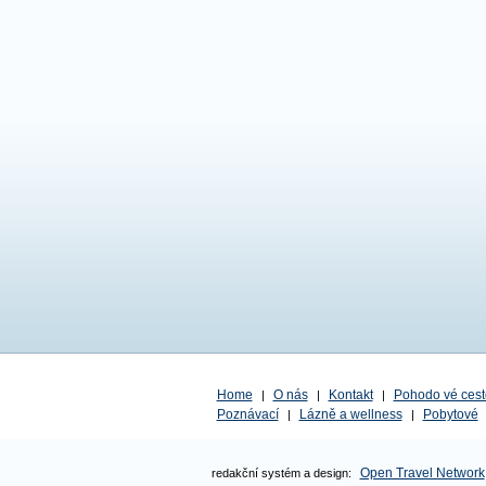
Home
O nás
Kontakt
Pohodo vé cest
|
|
|
Poznávací
Lázně a wellness
Pobytové
|
|
Open Travel Network
redakční systém a design: