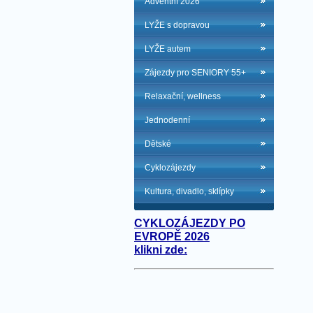
Adventní 2026
LYŽE s dopravou
LYŽE autem
Zájezdy pro SENIORY 55+
Relaxační, wellness
Jednodenní
Dětské
Cyklozájezdy
Kultura, divadlo, sklípky
CYKLOZÁJEZDY PO
EVROPĚ 2026
klikni zde: