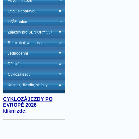
Adventní 2026
LYŽE s dopravou
LYŽE autem
Zájezdy pro SENIORY 55+
Relaxační, wellness
Jednodenní
Dětské
Cyklozájezdy
Kultura, divadlo, sklípky
CYKLOZÁJEZDY PO
EVROPĚ 2026
klikni zde: