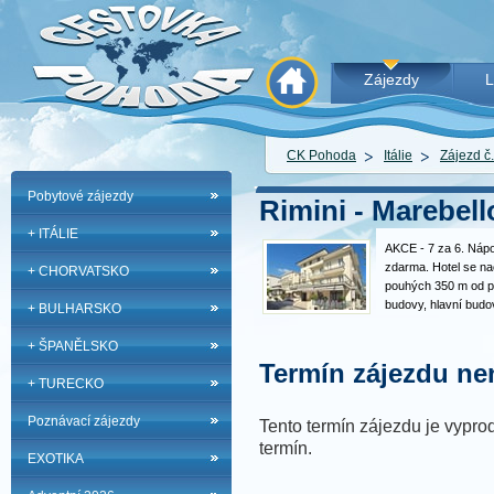
Zájezdy
L
CK Pohoda
Itálie
Zájezd č
Pobytové zájezdy
Rimini - Marebello
+ ITÁLIE
AKCE - 7 za 6. Nápoj
zdarma. Hotel se na
+ CHORVATSKO
pouhých 350 m od p
budovy, hlavní budo
+ BULHARSKO
služby: Recepce, ba
Parkoviště za popla
+ ŠPANĚLSKO
pláž 103,…
Termín zájezdu nen
+ TURECKO
Poznávací zájezdy
Tento termín zájezdu je vyprod
termín.
EXOTIKA