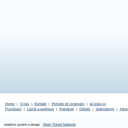
Home
O nás
Kontakt
Pohodo vé cestování
aCestuj.cz
|
|
|
|
Poznávací
Lázně a wellness
Pobytové
Dětské
Jednodenní
Adve
|
|
|
|
|
Open Travel Network
redakční systém a design: