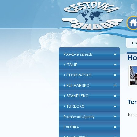
CK
Pobytové zájezdy
Ho
+ ITÁLIE
+ CHORVATSKO
+ BULHARSKO
+ ŠPANĚLSKO
Ter
+ TURECKO
Tento
Poznávací zájezdy
EXOTIKA