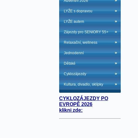
Adventní 2026
LYŽE s dopravou
LYŽE autem
Zájezdy pro SENIORY 55+
Relaxační, wellness
Jednodenní
Dětské
Cyklozájezdy
Kultura, divadlo, sklípky
CYKLOZÁJEZDY PO
EVROPĚ 2026
klikni zde: