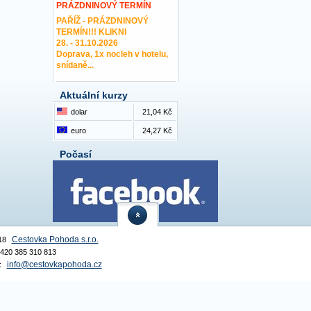
PRÁZDNINOVÝ TERMÍN
PAŘÍŽ - PRÁZDNINOVÝ
TERMÍN!!! KLIKNI
28. - 31.10.2026
Doprava, 1x nocleh v hotelu,
snídaně...
Aktuální kurzy
dolar
21,04 Kč
euro
24,27 Kč
Počasí
Cestovka Pohoda s.r.o.
18
 +420 385 310 813
info@cestovkapohoda.cz
: