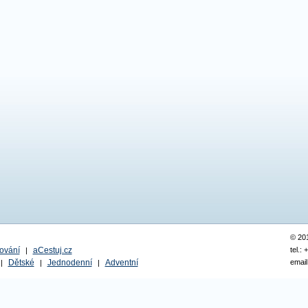
© 20
ování
aCestuj.cz
tel.:
|
Dětské
Jednodenní
Adventní
email
|
|
|