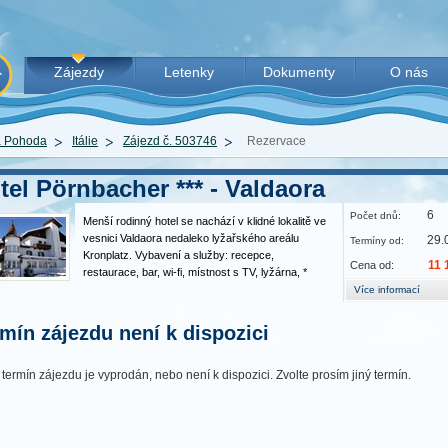
Zájezdy
Letenky
Dokumenty
O nás
 Pohoda
Itálie
Zájezd č. 503746
Rezervace
tel Pörnbacher *** - Valdaora
6
Počet dnů:
Menší rodinný hotel se nachází v klidné lokalitě ve
vesnici Valdaora nedaleko lyžařského areálu
29.
Termíny od:
Kronplatz. Vybavení a služby: recepce,
11 
Cena od:
restaurace, bar, wi-fi, místnost s TV, lyžárna, *
sauna, vířivka, stolní tenis a fotbal, parkoviště *
Více informací
Provoz bazénu, wellness centra, posilovny a jiných
služeb tohoto…
mín zájezdu není k dispozici
 termín zájezdu je vyprodán, nebo není k dispozici. Zvolte prosím jiný termín.