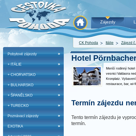
Zájezdy
L
CK Pohoda
Itálie
Zájezd č
Pobytové zájezdy
Hotel Pörnbacher 
+ ITÁLIE
Menší rodinný hotel 
vesnici Valdaora ne
+ CHORVATSKO
Kronplatz. Vybavení
restaurace, bar, wi-f
+ BULHARSKO
sauna, vířivka, stolní
Provoz bazénu, well
+ ŠPANĚLSKO
služeb tohoto…
Termín zájezdu nen
+ TURECKO
Poznávací zájezdy
Tento termín zájezdu je vyprod
termín.
EXOTIKA