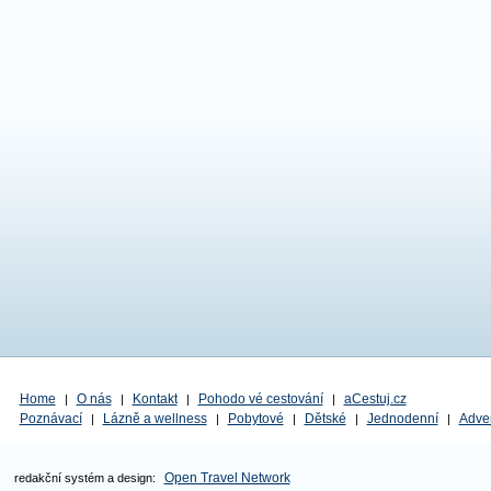
Home
O nás
Kontakt
Pohodo vé cestování
aCestuj.cz
|
|
|
|
Poznávací
Lázně a wellness
Pobytové
Dětské
Jednodenní
Adve
|
|
|
|
|
Open Travel Network
redakční systém a design: