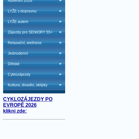
Adventní 2026
LYŽE s dopravou
LYŽE autem
Zájezdy pro SENIORY 55+
Relaxační, wellness
Jednodenní
Dětské
Cyklozájezdy
Kultura, divadlo, sklípky
CYKLOZÁJEZDY PO
EVROPĚ 2026
klikni zde: