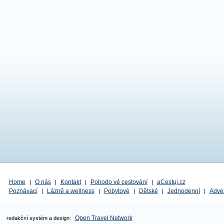
Home
O nás
Kontakt
Pohodo vé cestování
aCestuj.cz
|
|
|
|
Poznávací
Lázně a wellness
Pobytové
Dětské
Jednodenní
Adve
|
|
|
|
|
Open Travel Network
redakční systém a design: