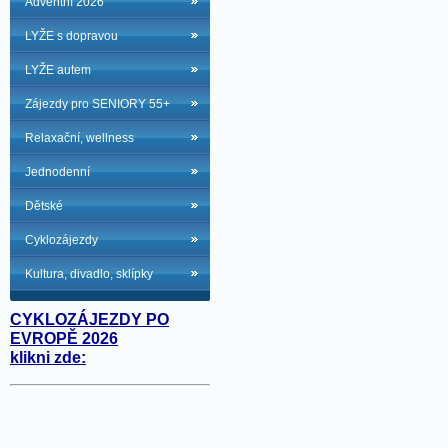
Adventní 2026
LYŽE s dopravou
LYŽE autem
Zájezdy pro SENIORY 55+
Relaxační, wellness
Jednodenní
Dětské
Cyklozájezdy
Kultura, divadlo, sklípky
CYKLOZÁJEZDY PO
EVROPĚ 2026
klikni zde: