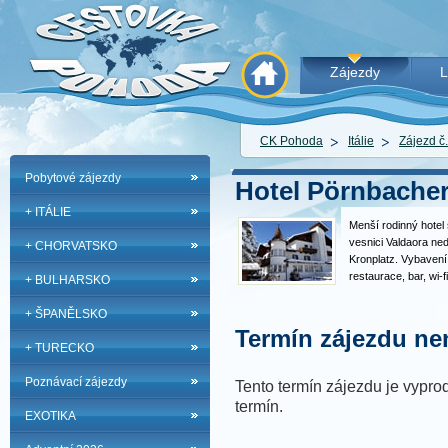
Zájezdy
L
CK Pohoda
Itálie
Zájezd č
Pobytové zájezdy
Hotel Pörnbacher 
+ ITÁLIE
Menší rodinný hotel 
vesnici Valdaora ne
+ CHORVATSKO
Kronplatz. Vybavení
restaurace, bar, wi-f
+ BULHARSKO
sauna, vířivka, stolní
Provoz bazénu, well
+ ŠPANĚLSKO
služeb tohoto…
Termín zájezdu nen
+ TURECKO
Poznávací zájezdy
Tento termín zájezdu je vyprod
termín.
EXOTIKA