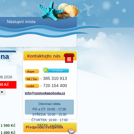
Nástupní místa
 na
Skype
08.2026
- 385 310 813
tel/fax
90 Kč
- 720 154 400
mobil
info@cestovkapohoda.cz
Otevírací doba
PO a ÚT: 10:00 - 17:00
STŘEDA: 10:00 - 15:00
ČTVRTEK: 10:00 - 17:00
PÁTEK: zavřeno
1 590
Kč
Předprodej vstupenek
1 490
Kč