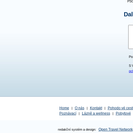
PSČ
Da
Po
S 
oc
Home
O nás
Kontakt
Pohodo vé cest
|
|
|
Poznávací
Lázně a wellness
Pobytové
|
|
Open Travel Network
redakční systém a design: