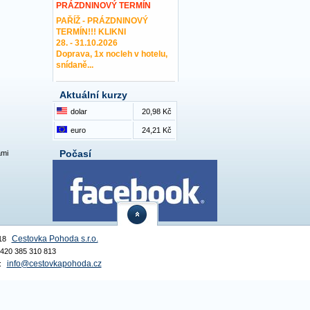
PRÁZDNINOVÝ TERMÍN
PAŘÍŽ - PRÁZDNINOVÝ
TERMÍN!!! KLIKNI
28. - 31.10.2026
Doprava, 1x nocleh v hotelu,
snídaně...
Aktuální kurzy
dolar
20,98 Kč
euro
24,21 Kč
Počasí
ami
Cestovka Pohoda s.r.o.
18
 +420 385 310 813
info@cestovkapohoda.cz
: