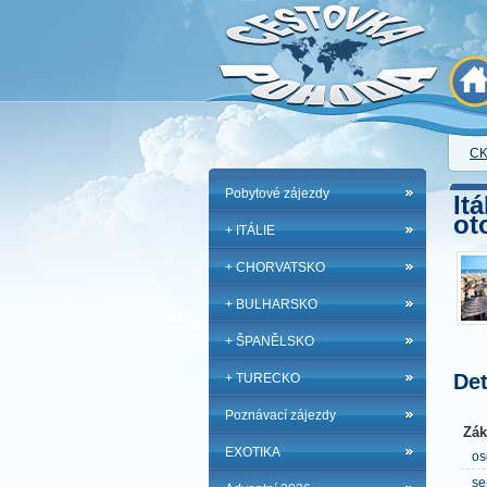
CK
Pobytové zájezdy
It
ot
+ ITÁLIE
+ CHORVATSKO
+ BULHARSKO
+ ŠPANĚLSKO
Det
+ TURECKO
Poznávací zájezdy
Zák
EXOTIKA
os
se