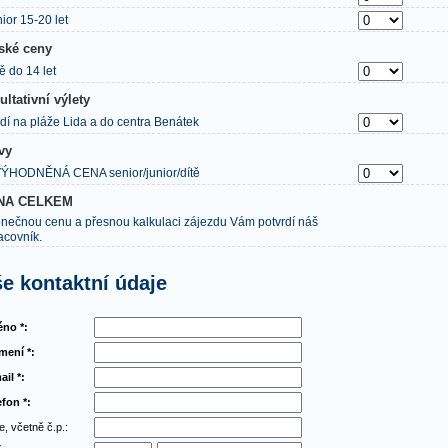
nior 15-20 let
ské ceny
tě do 14 let
ultativní výlety
dí na pláže Lida a do centra Benátek
vy
ÝHODNĚNÁ CENA senior/junior/dítě
NA CELKEM
nečnou cenu a přesnou kalkulaci zájezdu Vám potvrdí náš
acovník.
e kontaktní údaje
no *:
jmení *:
ail *:
efon *:
e, včetně č.p.: