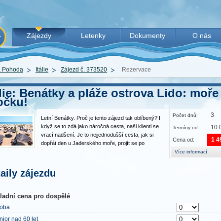
Zájezdy
Letenky
Dokumenty
O nás
 Pohoda
Itálie
Zájezd č. 373520
Rezervace
álie: Benátky a pláže ostrova Lido: moře
očku!
3
Počet dnů:
Letní Benátky. Proč je tento zájezd tak oblíbený? I
když se to zdá jako náročná cesta, naši klienti se
10.
Termíny od:
vrací nadšení. Je to nejjednodušší cesta, jak si
1 4
Cena od:
dopřát den u Jaderského moře, projít se po
slavném náměstí sv. Marka a brzy už zase spát ve
Více informací
svém. Pro děti je plavba lodí a písečná pláž
zážitek,…
aily zájezdu
ladní cena pro dospělé
oba
nior nad 60 let