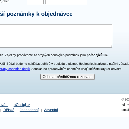
, obec:
lší poznámky k objednávce
zn. Zájezdy prodáváme za stejných cenových podmínek jako
pořádající CK.
Vašimi údaji budeme nakládat pečlivě v souladu s platnou českou legislativou a našimi zásad
hrany osobních údajů
. Souhlas se zpracováním osobních údajů můžete kdykoli odvolat.
© 20
ování
aCestuj.cz
tel.:
|
Dětské
Jednodenní
Adventní
email
|
|
|