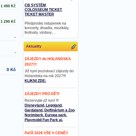
CB SYSTÉM
,
1 490
Kč
COLOSSEUM TICKET
,
TICKET MASTER
1 290
Kč
Předprodej vstupenek na
koncerty, divadla, muzikály,
festivaly, výstavy....
-
Aktuality
-
ZÁJEZDY do HOLANDSKA
2027!!!
0 Kč
Již nyní poznávací zájezdy do
Holandska na rok 2027!!!
KLIKNI ZDE:
ZÁJEZDY PRO DĚTI
Rezervujte již nyní !!!
Disneyland, Legoland,
Gardaland, Delfinárium a Zoo
Norimberk, Europa park,
Playmobil Fun Park aj.
Paříž 2026 VŠE V CENĚ!!