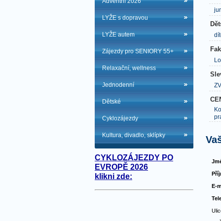
Adventní 2026
ju
LYŽE s dopravou
Dět
LYŽE autem
dí
Fak
Zájezdy pro SENIORY 55+
Lo
Relaxační, wellness
Sle
Jednodenní
ZV
CE
Dětské
Ko
pr
Cyklozájezdy
Kultura, divadlo, sklípky
Vaš
CYKLOZÁJEZDY PO
Jmé
EVROPĚ 2026
Pří
klikni zde:
E-m
Tel
Ulic