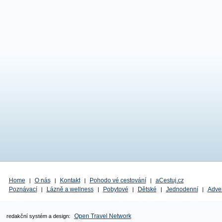
Home
O nás
Kontakt
Pohodo vé cestování
aCestuj.cz
|
|
|
|
Poznávací
Lázně a wellness
Pobytové
Dětské
Jednodenní
Adve
|
|
|
|
|
Open Travel Network
redakční systém a design: