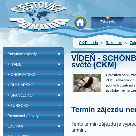
Zájezdy
L
CK Pohoda
Rakousko
Záj
Pobytové zájezdy
VÍDEŇ - SCHÖNBR
světě (CKM)
+ ITÁLIE
+ CHORVATSKO
Uprostřed parku zá
ZOO (založena v r. 1
+ BULHARSKO
pouhých 5 zahrad sv
úspěchem je narozen
+ ŠPANĚLSKO
dalším atrakcím patř
kočkovitých šelem, pa
+ TURECKO
korálový útes, opič
Termín zájezdu nen
Poznávací zájezdy
Tento termín zájezdu je vyprod
EXOTIKA
termín.