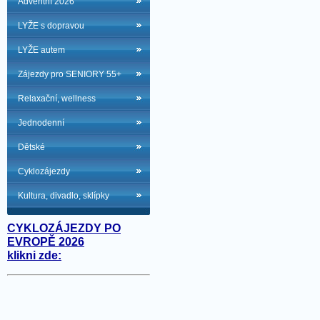
Adventní 2026
LYŽE s dopravou
LYŽE autem
Zájezdy pro SENIORY 55+
Relaxační, wellness
Jednodenní
Dětské
Cyklozájezdy
Kultura, divadlo, sklípky
CYKLOZÁJEZDY PO
EVROPĚ 2026
klikni zde: