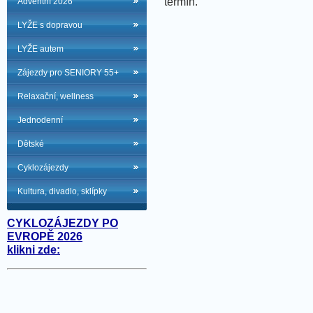
termín.
Adventní 2026
LYŽE s dopravou
LYŽE autem
Zájezdy pro SENIORY 55+
Relaxační, wellness
Jednodenní
Dětské
Cyklozájezdy
Kultura, divadlo, sklípky
CYKLOZÁJEZDY PO
EVROPĚ 2026
klikni zde: