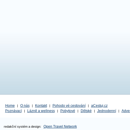
Home
O nás
Kontakt
Pohodo vé cestování
aCestuj.cz
|
|
|
|
Poznávací
Lázně a wellness
Pobytové
Dětské
Jednodenní
Adve
|
|
|
|
|
Open Travel Network
redakční systém a design: