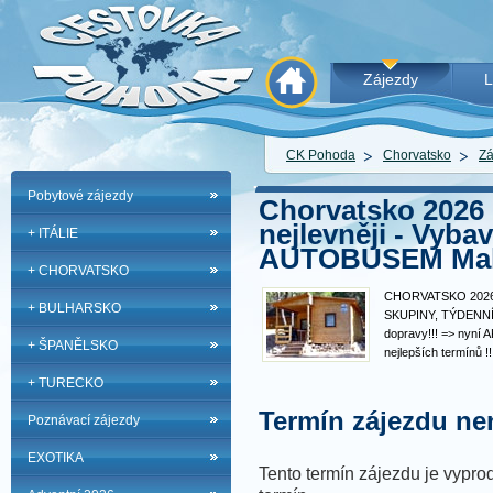
Zájezdy
L
CK Pohoda
Chorvatsko
Zá
Pobytové zájezdy
Chorvatsko 2026 
nejlevněji - Vy
+ ITÁLIE
AUTOBUSEM Maka
+ CHORVATSKO
CHORVATSKO 2026 
+ BULHARSKO
SKUPINY, TÝDENNÍ
dopravy!!! => nyní 
+ ŠPANĚLSKO
nejlepších termínů 
SKUPINY, KOLEKTI
+ TURECKO
CHATKY S AUTOB
sezóně 2026 - UB
Termín zájezdu nen
Poznávací zájezdy
CHATKÁCH V KR
EXOTIKA
Tento termín zájezdu je vyprod